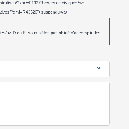
nistratives/?xml=F13278">service civique</a>.
stratives/?xml=R43526">suspendu</a>.
e</a> D ou E, vous n'êtes pas obligé d'accomplir des