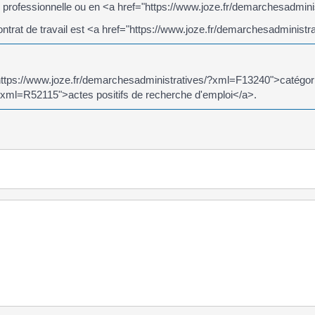
on professionnelle ou en <a href="https://www.joze.fr/demarchesadmi
contrat de travail est <a href="https://www.joze.fr/demarchesadmini
"https://www.joze.fr/demarchesadministratives/?xml=F13240">catégori
?xml=R52115">actes positifs de recherche d'emploi</a>.